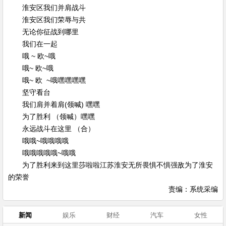
淮安区我们并肩战斗
淮安区我们荣辱与共
无论你征战到哪里
我们在一起
哦 ~ 欧~哦
哦~ 欧~哦
哦~ 欧 ~哦嘿嘿嘿嘿
坚守看台
我们肩并着肩(领喊) 嘿嘿
为了胜利 （领喊）嘿嘿
永远战斗在这里 （合）
哦哦~哦哦哦哦
哦哦哦哦哦~哦哦
为了胜利来到这里莎啦啦江苏淮安无所畏惧不惧强敌为了淮安
的荣誉
责编：系统采编
新闻
娱乐
财经
汽车
女性